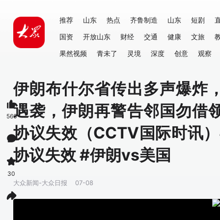
推荐
山东
热点
齐鲁制造
山东
短剧
国资
开放山东
财经
交通
健康
文旅
果然视频
青未了
灵境
深度
创意
观察
伊朗布什尔省传出多声爆炸
遇袭，伊朗再警告邻国勿借
566
协议失效（CCTV国际时讯）
协议失效 #伊朗vs美国
30
大众新闻-大众日报
07-08