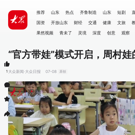
推荐
山东
热点
齐鲁制造
山东
短剧
国资
开放山东
财经
交通
健康
文旅
果然视频
青未了
灵境
深度
创意
观察
“官方带娃”模式开启，周村
1
大众新闻·大众日报
07-08
原创