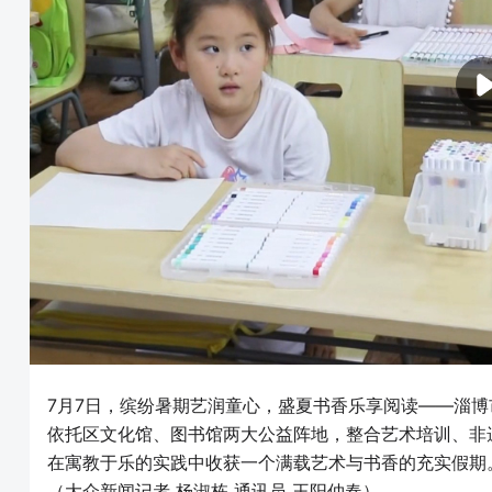
7月7日，缤纷暑期艺润童心，盛夏书香乐享阅读——淄博
依托区文化馆、图书馆两大公益阵地，整合艺术培训、非
在寓教于乐的实践中收获一个满载艺术与书香的充实假期
（大众新闻记者 杨淑栋 通讯员 王阳仲春）