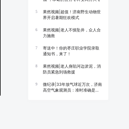
果然视频|超值！济南野生动物世
5
界开启暑期狂欢模式
果然视频|老人不慎坠井，众人合
6
力施救
寄送中！你的枣庄职业学院录取
7
通知书，来了！
果然视频|老人身陷河边淤泥，消
8
防员紧急到场救援
微纪录|33年放气球近万次，济南
9
高空气象观测员：准时准确是底
线