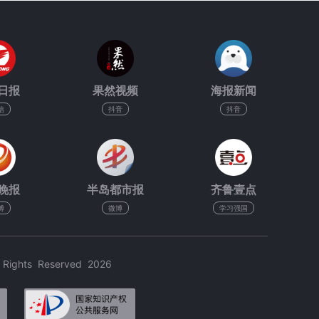
日报
果然视频
海报新闻
信
抖音
抖音
晚报
半岛都市报
齐鲁壹点
博
微博
学习强国
hts Reserved 2026