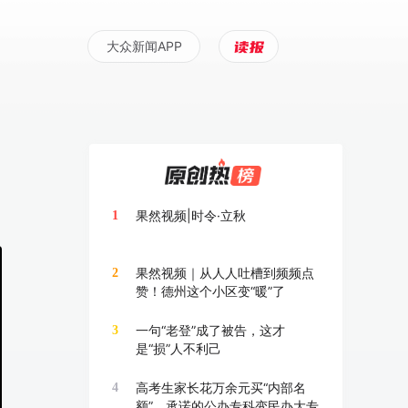
大众新闻APP
果然视频|时令·立秋
1
果然视频｜从人人吐槽到频频点
2
赞！德州这个小区变“暖”了
一句“老登”成了被告，这才
3
是“损”人不利己
高考生家长花万余元买“内部名
4
额”，承诺的公办专科变民办大专