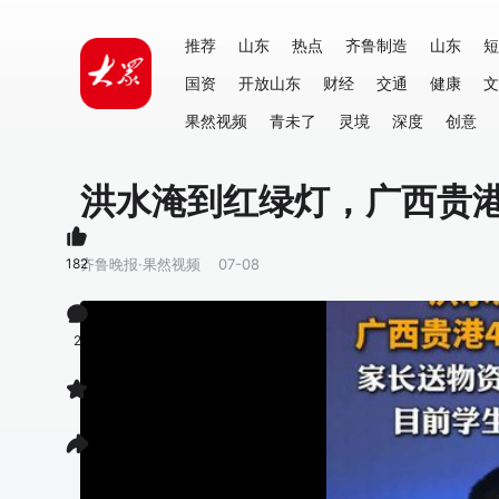
推荐
山东
热点
齐鲁制造
山东
短
国资
开放山东
财经
交通
健康
文
果然视频
青未了
灵境
深度
创意
洪水淹到红绿灯，广西贵港
182
齐鲁晚报·果然视频
07-08
2