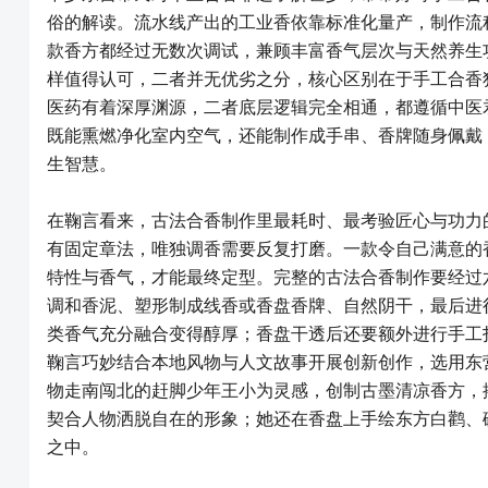
俗的解读。流水线产出的工业香依靠标准化量产，制作流
款香方都经过无数次调试，兼顾丰富香气层次与天然养生
样值得认可，二者并无优劣之分，核心区别在于手工合香
医药有着深厚渊源，二者底层逻辑完全相通，都遵循中医
既能熏燃净化室内空气，还能制作成手串、香牌随身佩戴
生智慧。
在鞠言看来，古法合香制作里最耗时、最考验匠心与功力
有固定章法，唯独调香需要反复打磨。一款令自己满意的
特性与香气，才能最终定型。完整的古法合香制作要经过
调和香泥、塑形制成线香或香盘香牌、自然阴干，最后进
类香气充分融合变得醇厚；香盘干透后还要额外进行手工
鞠言巧妙结合本地风物与人文故事开展创新创作，选用东
物走南闯北的赶脚少年王小为灵感，创制古墨清凉香方，
契合人物洒脱自在的形象；她还在香盘上手绘东方白鹳、
之中。