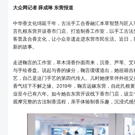
大众网记者 薛成琳 东营报道
中华香文化绵延千年，古法手工合香融汇本草智慧与匠人
言扎根东营开设香市门店、打造制香工作室，以手工古法
客普及合香文化，让小众非遗走进东营市民生活。近日，
新的故事。
走进鞠言的工作室，草木清香扑面而来，沉香、芦苇、艾
与手绘香盘。说起与香的缘分，鞠言缓缓道出，她祖籍吉
艺，自己是这门手艺的第四代传人。儿时她便常伴外祖父
香气结下不解之缘。2019年，鞠言远嫁东营，自此扎根
业至今已有六年。如今她在东营开设线下香市门店，设立
观摩完整的古法制香流程，亲手体验制香乐趣，沉浸式感