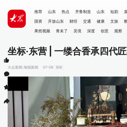
推荐
山东
热点
齐鲁制造
山东
短剧
国资
开放山东
财经
交通
健康
文旅
果然视频
青未了
灵境
深度
创意
观察
坐标·东营 | 一缕合香承四代
大众新闻·海报新闻
07-08
原创