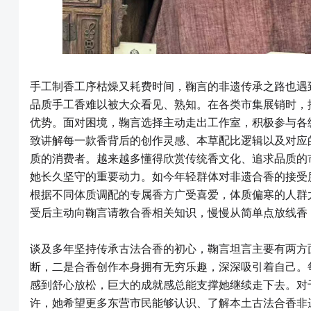
手工制香工序枯燥又耗费时间，鞠言的非遗传承之路也遇
品质手工香难以被大众看见、熟知。在各类市集展销时，
优势。面对困境，鞠言选择主动走出工作室，积极参与各
致讲解每一款香背后的创作灵感、本草配比逻辑以及对应
质的消费者。越来越多懂得欣赏传统香文化、追求品质的
她长久坚守的重要动力。如今年轻群体对非遗合香的接受
根据不同体质调配的专属香方广受喜爱，体质偏寒的人群
受后主动向鞠言请教合香相关知识，慢慢从简单点放线香
谈及多年坚持传承古法合香的初心，鞠言坦言主要有两方
断，二是合香创作本身拥有无穷乐趣，深深吸引着自己。
感到舒心放松，巨大的成就感总能支撑她继续走下去。对
许，她希望更多东营市民能够认识、了解本土古法合香非