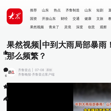
推荐
山东
热点
齐鲁制造
山东
短剧
国资
开放山东
财经
交通
健康
文旅
果然视频
青未了
灵境
深度
创意
观察
果然视频|中到大雨局部暴雨
那么频繁？
3
齐鲁壹点 | 07-08
原创
齐鲁晚报·齐鲁壹点客户端
6