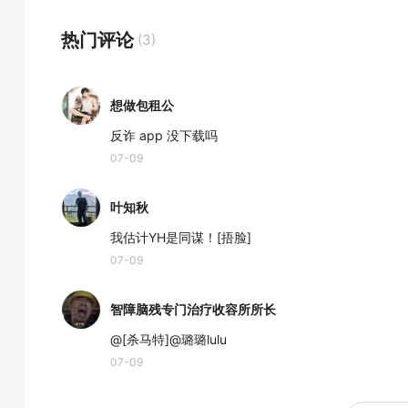
热门评论
(3)
想做包租公
反诈 app 没下载吗
07-09
叶知秋
我估计YH是同谋！[捂脸]
07-09
智障脑残专门治疗收容所所长
@[杀马特]@璐璐lulu
07-09