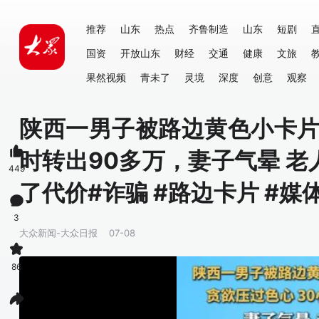
推荐
山东
热点
齐鲁制造
山东
短剧
国资
开放山东
财经
交通
健康
文旅
果然视频
青未了
灵境
深度
创意
观察
陕西一男子被路边黄色小卡片“
时转出90多万，妻子气晕 
449
了代价#诈骗 #路边卡片 #媒
3
大众新闻-大众日报
07-08
86