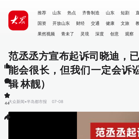
推荐
山东
热点
齐鲁制造
山东
短剧
国资
开放山东
财经
交通
健康
文旅
果然视频
青未了
灵境
深度
创意
观察
范丞丞方宣布起诉司晓迪，已
能会很长，但我们一定会诉讼
辑 林靓）
大众新闻•半岛都市报
07-08
44