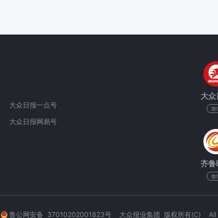
大众
大众日报一点号
微
大众日报网易号
齐鲁
微
3
鲁公网安备 37010202001823号 大众报业集团 版权所有(C) All Rig