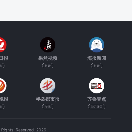
日报
果然视频
海报新闻
信
抖音
抖音
晚报
半岛都市报
齐鲁壹点
博
微博
学习强国
hts Reserved 2026