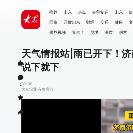
推荐
山东
热点
齐鲁制造
山东
短
国资
开放山东
财经
交通
健康
文
果然视频
青未了
灵境
深度
创意
天气情报站|雨已开下！
说下就下
07-09
2
大众报业·齐鲁壹点