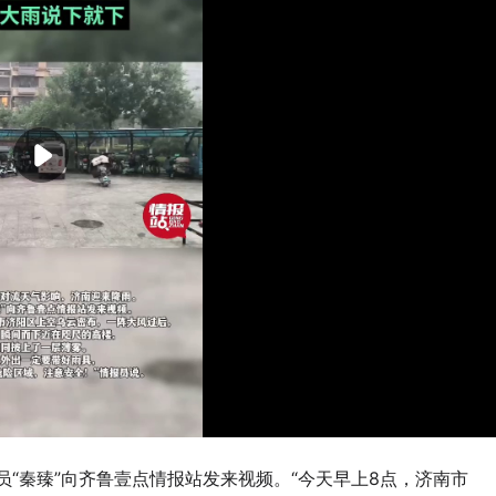
员“秦臻”向齐鲁壹点情报站发来视频。“今天早上8点，济南市