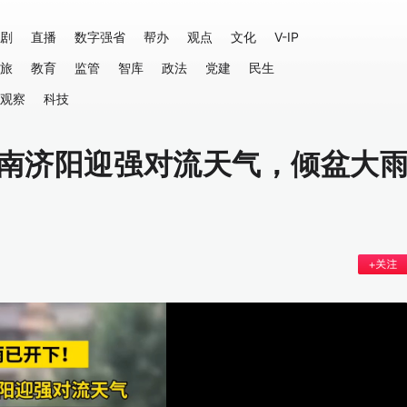
剧
直播
数字强省
帮办
观点
文化
V-IP
旅
教育
监管
智库
政法
党建
民生
观察
科技
济南济阳迎强对流天气，倾盆大