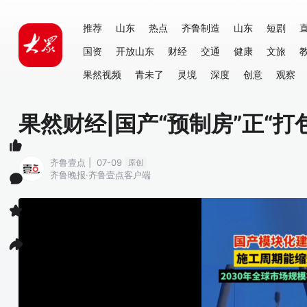
推荐
山东
热点
齐鲁制造
山东
短剧
国资
开放山东
财经
交通
健康
文旅
果然视频
青未了
灵境
深度
创意
观察
果然财经|国产“预制房”正“打
齐鲁壹点 | 07-09
原创
齐鲁晚报·齐鲁壹点客户端