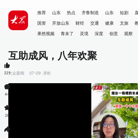
推荐
山东
热点
齐鲁制造
山东
短剧
国资
开放山东
财经
交通
健康
文旅
果然视频
青未了
灵境
深度
创意
观察
互助成风，八年欢聚
221
大众新闻
07-09
原创
44
28