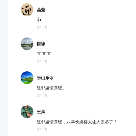
晶莹
👍
07-10
惜缘
👍🏻👍🏻👍🏻
07-10
乐山乐水
这邻里情真暖。
07-10
王凤
这邻里情真暖，八年长桌宴太让人羡慕了！
07-10