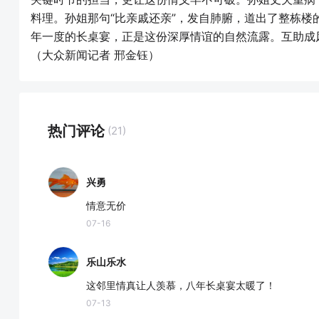
料理。孙姐那句“比亲戚还亲”，发自肺腑，道出了整栋
年一度的长桌宴，正是这份深厚情谊的自然流露。互助成
（大众新闻记者 邢金钰）
热门评论
(21)
兴勇
情意无价
07-16
乐山乐水
这邻里情真让人羡慕，八年长桌宴太暖了！
07-13