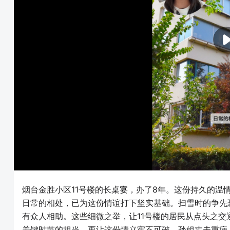
烟台金胜小区11号楼的长桌宴，办了8年。这份持久的温
日常的相处，已为这份情谊打下坚实基础。扫雪时的争先
有众人相助。这些细微之举，让11号楼的居民从点头之交
关键时节的担当，更让这份情义牢不可破。孙姐丈夫重病