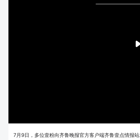
7月9日，多位壹粉向齐鲁晚报官方客户端齐鲁壹点情报站