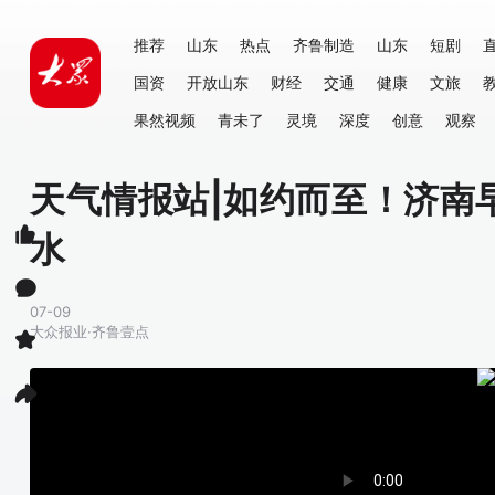
推荐
山东
热点
齐鲁制造
山东
短剧
国资
开放山东
财经
交通
健康
文旅
果然视频
青未了
灵境
深度
创意
观察
天气情报站|如约而至！济南
水
07-09
大众报业·齐鲁壹点