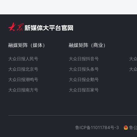
融媒矩阵（媒体）
融媒矩阵（商业）
大众日报人民号
大众日报抖音号
大
大众日报北京号
大众日报头条号
大
大众日报潮鸣号
大众日报企鹅号
大众日报南方号
大众日报百家号
鲁ICP备11011784号-3
鲁公网