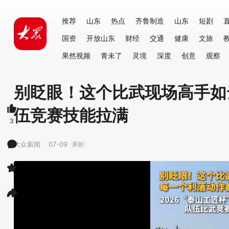
推荐
山东
热点
齐鲁制造
山东
短剧
国资
开放山东
财经
交通
健康
文旅
果然视频
青未了
灵境
深度
创意
观察
别眨眼！这个比武现场高手如
伍竞赛技能拉满
3
大众新闻
07-09
原创