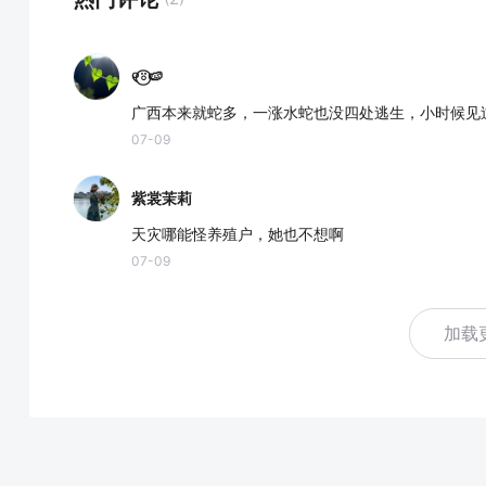
୧⍤⃝🍉
广西本来就蛇多，一涨水蛇也没四处逃生，小时候见
07-09
紫裳茉莉
天灾哪能怪养殖户，她也不想啊
07-09
加载