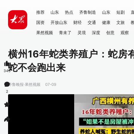
推荐
山东
热点
齐鲁制造
山东
短剧
国资
开放山东
财经
交通
健康
文旅
果然视频
青未了
灵境
深度
创意
观察
横州16年蛇类养殖户：蛇房
蛇不会跑出来
345
齐鲁晚报·果然视频
07-09
2