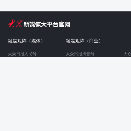
融媒矩阵（媒体）
融媒矩阵（商业）
大众日报人民号
大众日报抖音号
大
大众日报北京号
大众日报头条号
大
大众日报潮鸣号
大众日报企鹅号
大众日报南方号
大众日报百家号
鲁ICP备11011784号-3
鲁公网