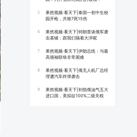
果然视频·看天下|泰国一初中生校
5
园开枪，共致7死15伤
果然视频·看天下|特朗普谈俄军袭
6
击基辅：跟我们隔着大洋呢
果然视频·看天下|伊朗总统：与最
7
高领袖联络非常困难
果然视频·看天下|俄无人机厂总经
8
理遭汽车炸弹袭击
果然视频·看天下|剑指俄油气五大
9
进口国，美拟征100%二级关税