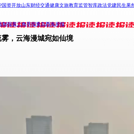
P
国资
开放山东
财经
交通
健康
文旅
教育
监管
智库
政法
党建
民生
果
法制报
黄三角早报
青岛西海岸报
流雾，云海漫城宛如仙境