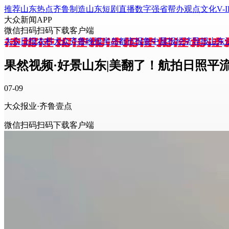
推荐
山东
热点
齐鲁制造
山东
短剧
直播
数字强省
帮办
观点
文化
V-I
大众新闻APP
微信扫码
扫码下载客户端
大众日报
农村大众
齐鲁晚报
半岛都市报
鲁中晨报
经济导报
山东
果然视频·好景山东|美翻了！航拍日照平
07-09
大众报业·齐鲁壹点
微信扫码
扫码下载客户端