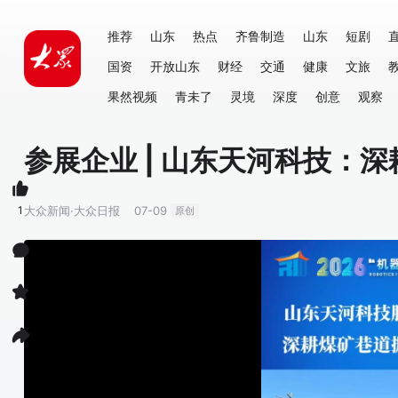
推荐
山东
热点
齐鲁制造
山东
短剧
国资
开放山东
财经
交通
健康
文旅
果然视频
青未了
灵境
深度
创意
观察
参展企业 | 山东天河科技：
1
大众新闻·大众日报
07-09
原创