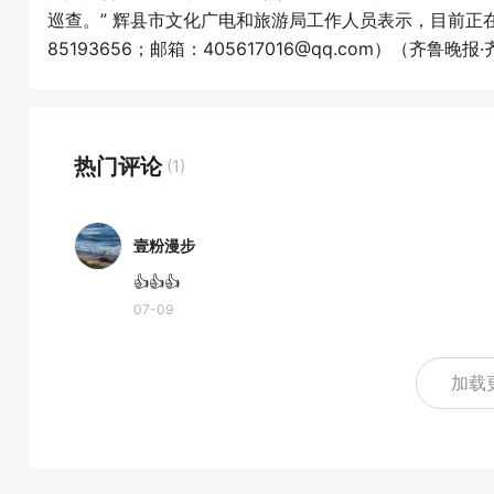
巡查。” 辉县市文化广电和旅游局工作人员表示，目前正在
85193656；邮箱：405617016@qq.com）（齐鲁晚
热门评论
(1)
壹粉漫步
👍👍👍
07-09
加载