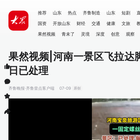
推荐
山东
热点
齐鲁制造
山东
短剧
国资
开放山东
财经
交通
健康
文旅
果然视频
青未了
灵境
深度
创意
观察
果然视频|河南一景区飞拉达
日已处理
齐鲁晚报·齐鲁壹点客户端
07-09
原创