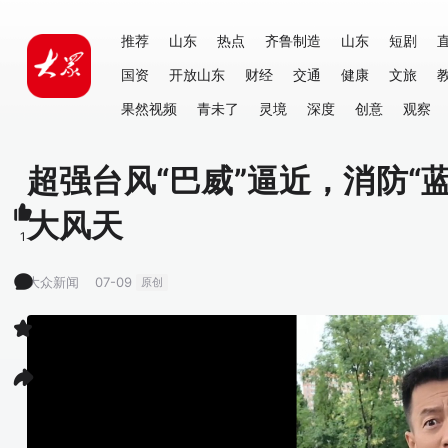
推荐
山东
热点
齐鲁制造
山东
短剧
国资
开放山东
财经
交通
健康
文旅
果然视频
青未了
灵境
深度
创意
观察
超强台风“巴威”逼近，消防“
大风天
1
大众新闻
07-09
原创