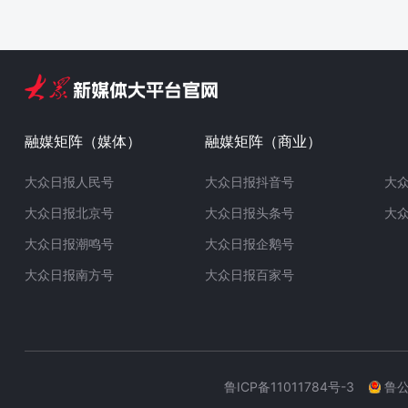
融媒矩阵（媒体）
融媒矩阵（商业）
大众日报人民号
大众日报抖音号
大
大众日报北京号
大众日报头条号
大
大众日报潮鸣号
大众日报企鹅号
大众日报南方号
大众日报百家号
鲁ICP备11011784号-3
鲁公网