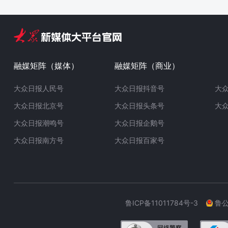
融媒矩阵（媒体）
融媒矩阵（商业）
大众日报人民号
大众日报抖音号
大
大众日报北京号
大众日报头条号
大
大众日报潮鸣号
大众日报企鹅号
大众日报南方号
大众日报百家号
鲁ICP备11011784号-3
鲁公网