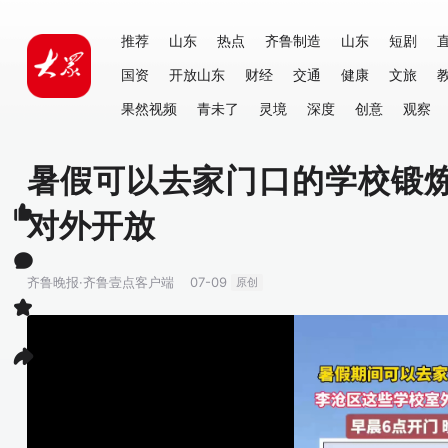
推荐
山东
热点
齐鲁制造
山东
短剧
国资
开放山东
财经
交通
健康
文旅
果然视频
青未了
灵境
深度
创意
观察
暑假可以去家门口的学校锻
对外开放
齐鲁晚报·齐鲁壹点客户端
07-09
原创