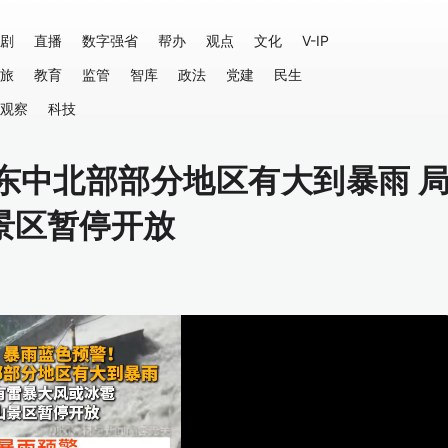
剧
直播
数字强省
帮办
观点
文化
V-IP
旅
教育
监管
智库
政法
党建
民生
观察
科技
东中北部部分地区有大到暴雨 
景区暂停开放