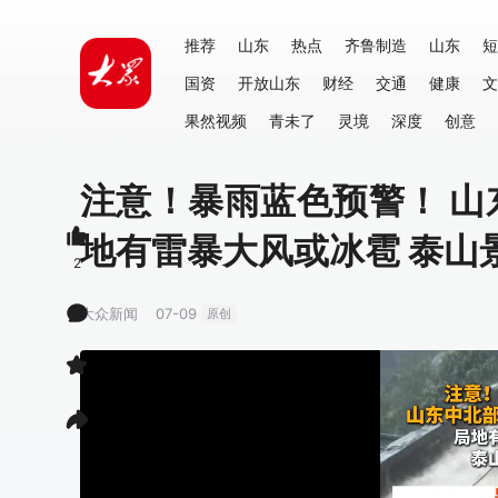
推荐
山东
热点
齐鲁制造
山东
短
国资
开放山东
财经
交通
健康
文
果然视频
青未了
灵境
深度
创意
注意！暴雨蓝色预警！ 山
地有雷暴大风或冰雹 泰山
2
大众新闻
07-09
原创