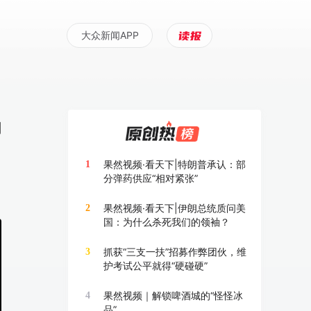
大众新闻APP
局
果然视频·看天下|特朗普承认：部
1
分弹药供应“相对紧张”
果然视频·看天下|伊朗总统质问美
2
国：为什么杀死我们的领袖？
抓获“三支一扶”招募作弊团伙，维
3
护考试公平就得“硬碰硬”
果然视频｜解锁啤酒城的“怪怪冰
4
品”