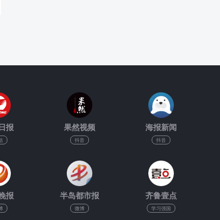
日报
果然视频
海报新闻
信
抖音
抖音
晚报
半岛都市报
齐鲁壹点
博
微博
学习强国