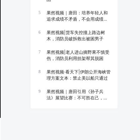
果然视频｜唐田：培养年轻人和
5
追求成绩不矛盾，不会用成绩换
成长
果然视频|货车失控撞上路边树
6
木，消防员破拆救出被困男子
果然视频|老人进山摘野果不慎受
7
伤，消防员利用担架帮其脱困
果然视频·看天下|伊朗公开海峡管
8
理方案文本：禁止美以船只通过
果然视频｜唐田引用《孙子兵
9
法》展望比赛：不可胜在己，可
胜在敌