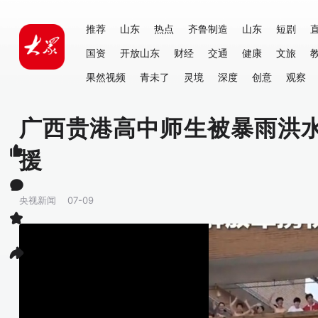
推荐
山东
热点
齐鲁制造
山东
短剧
国资
开放山东
财经
交通
健康
文旅
果然视频
青未了
灵境
深度
创意
观察
广西贵港高中师生被暴雨洪
援
央视新闻
07-09