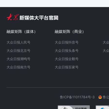
融媒矩阵（媒体）
融媒矩阵（商业）
大众日报人民号
大众日报抖音号
大
大众日报北京号
大众日报头条号
大
大众日报潮鸣号
大众日报企鹅号
大众日报南方号
大众日报百家号
鲁ICP备11011784号-3
鲁公网