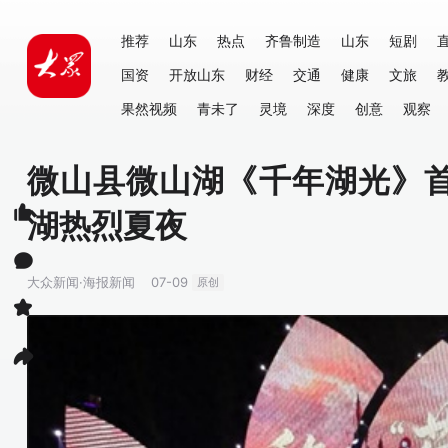
推荐
山东
热点
齐鲁制造
山东
短剧
国资
开放山东
财经
交通
健康
文旅
果然视频
青未了
灵境
深度
创意
观察
微山县微山湖《千年湖光》
湖热烈夏夜
大众新闻·海报新闻
07-09
原创