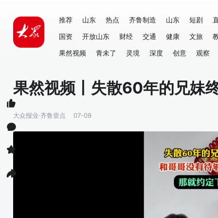
推荐
山东
热点
齐鲁制造
山东
短剧
国资
开放山东
财经
交通
健康
文旅
果然视频
青未了
灵境
深度
创意
观察
果然视频丨失散60年的兄妹
大众报业·齐鲁壹点
07-09