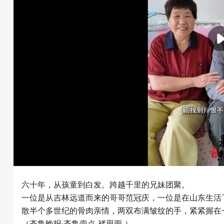
六十年，从孩童到白发。跨越千里的兄妹团聚。
一位是从吉林远道而来的哥哥范冠庆，一位是在山东生活
散半个多世纪的骨肉亲情，两双布满皱纹的手，紧紧握在
（齐鲁晚报·齐鲁壹点 褚思雨 ）