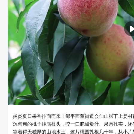
炎炎夏日果香扑面而来！邹平西董街道会仙山脚下上娄村
沉甸甸的桃子挂满枝头，咬一口脆甜爆汁、果肉扎实，还
靠着得天独厚的山地水土，这片桃园扎根几十年，从小片