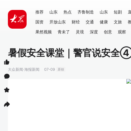
推荐
山东
热点
齐鲁制造
山东
短剧
国资
开放山东
财经
交通
健康
文旅
果然视频
青未了
灵境
深度
创意
观察
暑假安全课堂｜警官说安全
大众新闻·海报新闻
07-09
原创