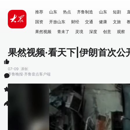
推荐
山东
热点
齐鲁制造
山东
短剧
国资
开放山东
财经
交通
健康
文旅
果然视频
青未了
灵境
深度
创意
观察
果然视频·看天下|伊朗首次
07-09
原创
齐鲁晚报·齐鲁壹点客户端