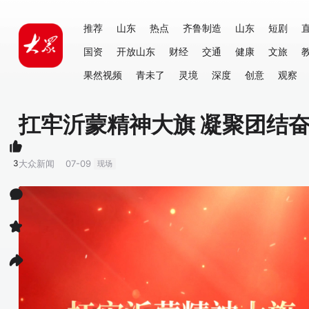
推荐
山东
热点
齐鲁制造
山东
短剧
国资
开放山东
财经
交通
健康
文旅
果然视频
青未了
灵境
深度
创意
观察
扛牢沂蒙精神大旗 凝聚团结
3
大众新闻
07-09
现场