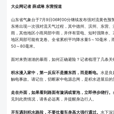
大众网记者 薛成琳 东营报道
山东省气象台于7月9日06时00分继续发布强对流黄色
东将出现一次强对流天气过程，其中德州、滨州、东营、
雨，其他地区小雨局部中雨，并伴有雷电、短时强降水、冰
地区局部可能有龙卷。全省累积平均降水量5～10毫米，雨
50～80毫米。
面对来势汹汹的暴雨，如何正确避险？记者梳理了几条关
积水漫入家中，第一反应不是搬东西，而是断电。
水是良
触电事故。请记住，切断家中电源总闸，是积水进屋后的
走在外面，如果看到路面有漩涡或冒泡，立即停步绕行。
见到此类情况，请务必远离，并提醒身边行人。
开车遇到积水路段，不要仗着车身高大强行通过。
水下深