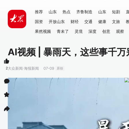
推荐
山东
热点
齐鲁制造
山东
短剧
国资
开放山东
财经
交通
健康
文旅
果然视频
青未了
灵境
深度
创意
观察
AI视频 | 暴雨天，这些事千
2
大众新闻·海报新闻
07-09
原创