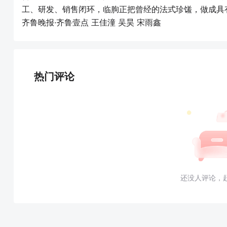
工、研发、销售闭环，临朐正把曾经的法式珍馐，做成具
齐鲁晚报·齐鲁壹点 王佳潼 吴昊 宋雨鑫
热门评论
还没人评论，