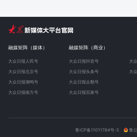
融媒矩阵（媒体）
融媒矩阵（商业）
大众日报人民号
大众日报抖音号
大
大众日报北京号
大众日报头条号
大
大众日报潮鸣号
大众日报企鹅号
大众日报南方号
大众日报百家号
鲁ICP备11011784号-3
鲁公网