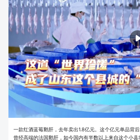
一款红酒蓝莓鹅肝，去年卖出1.8亿元。这个亿元单品背
曾经高端的法国鹅肝，如今国内有半数以上来自这个小县