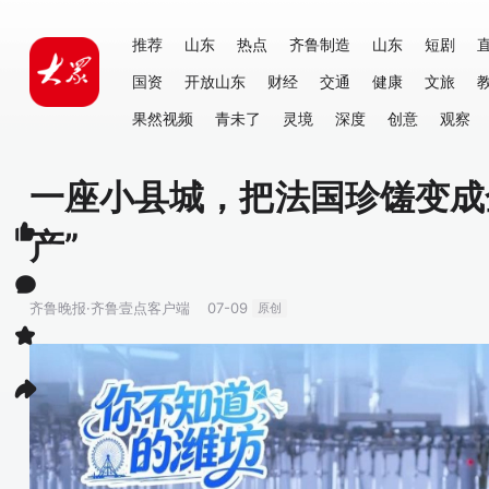
推荐
山东
热点
齐鲁制造
山东
短剧
国资
开放山东
财经
交通
健康
文旅
果然视频
青未了
灵境
深度
创意
观察
一座小县城，把法国珍馐变成
产”
齐鲁晚报·齐鲁壹点客户端
07-09
原创