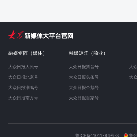
融媒矩阵（媒体）
融媒矩阵（商业）
大众日报人民号
大众日报抖音号
大
大众日报北京号
大众日报头条号
大
大众日报潮鸣号
大众日报企鹅号
大众日报南方号
大众日报百家号
鲁ICP备11011784号-3
鲁公网