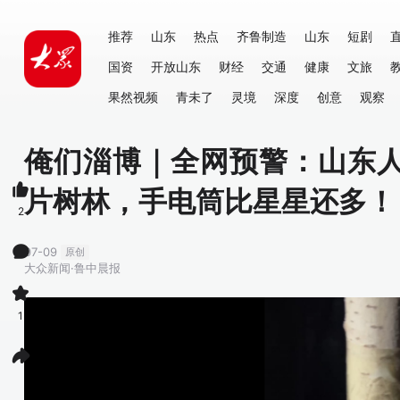
推荐
山东
热点
齐鲁制造
山东
短剧
国资
开放山东
财经
交通
健康
文旅
果然视频
青未了
灵境
深度
创意
观察
俺们淄博｜全网预警：山东人
片树林，手电筒比星星还多！
2
07-09
原创
大众新闻·鲁中晨报
1