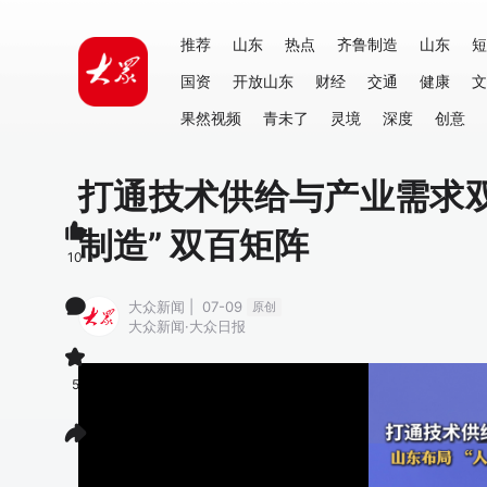
推荐
山东
热点
齐鲁制造
山东
短
国资
开放山东
财经
交通
健康
文
果然视频
青未了
灵境
深度
创意
打通技术供给与产业需求双
制造” 双百矩阵
10
大众新闻 | 07-09
原创
大众新闻·大众日报
5