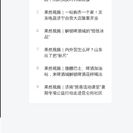
果然视频｜一站购齐一个家！京
5
东电器济宁自营大店隆重开业
果然视频｜解锁啤酒城的“怪怪冰
6
品”
果然视频｜内外贸怎么评？山东
7
出了把“标尺”
果然视频｜微醺巴士、啤酒加油
8
站，来啤酒城解锁啤酒花样喝法
果然视频｜济南“慈善流动课堂”暑
9
期专项公益行动走进昆仑街社区