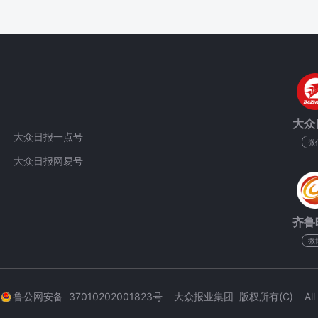
大众
大众日报一点号
微
大众日报网易号
齐鲁
微
3
鲁公网安备 37010202001823号 大众报业集团 版权所有(C) All Rig