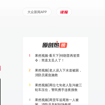
大众新闻APP
+
果然视频·看天下|特朗普再签禁
1
令：简直太丢人了！
果然视频|老人误入下水道被困，
2
消防员紧急施救
果然视频|两位七旬老人坠沟被三
3
轮车压住，警民携手连夜搜救
果然视频|两货车追尾致一人被
4
困，消防员及时到场救援