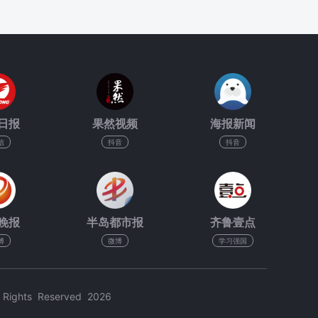
日报
果然视频
海报新闻
信
抖音
抖音
晚报
半岛都市报
齐鲁壹点
博
微博
学习强国
hts Reserved 2026