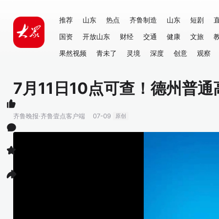
推荐
山东
热点
齐鲁制造
山东
短剧
国资
开放山东
财经
交通
健康
文旅
果然视频
青未了
灵境
深度
创意
观察
7月11日10点可查！德州普
齐鲁晚报·齐鲁壹点客户端
07-09
原创