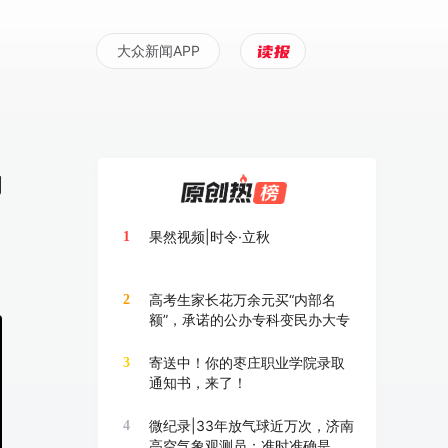
大众新闻APP
场
果然视频|时令·立秋
1
高考生家长花万余元买“内部名
2
额”，承诺的公办专科变民办大专
寄送中！你的枣庄职业学院录取
3
通知书，来了！
微纪录|33年放气球近万次，济南
4
高空气象观测员：准时准确是底