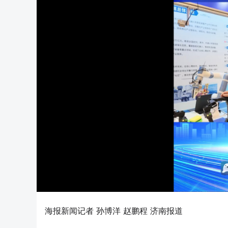
海报新闻记者 孙博洋 赵鹏程 济南报道