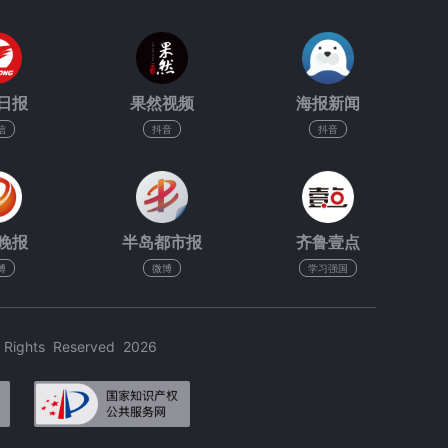
日报
果然视频
海报新闻
信
抖音
抖音
晚报
半岛都市报
齐鲁壹点
博
微博
学习强国
hts Reserved 2026