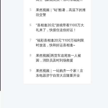
线
果然视频｜“站”酷暑，高温下的潍
5
坊交警
“喜相逢20元”游戏带着1100万大
6
礼来了，快接住这份好运！
“福彩喜相逢20元”1100万福利限
7
时放送，快和好运喜相逢~
果然视频|两货车追尾致一人被
8
困，消防员及时到场救援
果然视频｜一站购齐一个家！京
9
东电器济宁自营大店隆重开业