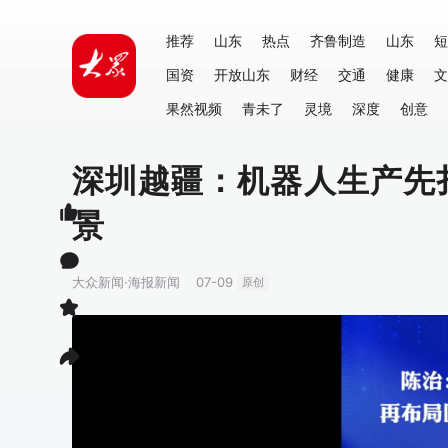
推荐
山东
热点
齐鲁制造
山东
短
国资
开放山东
财经
交通
健康
文
果然视频
青未了
灵境
深度
创意
深圳越疆：机器人生产先
景
大众新闻·海报新闻
07-09
原创