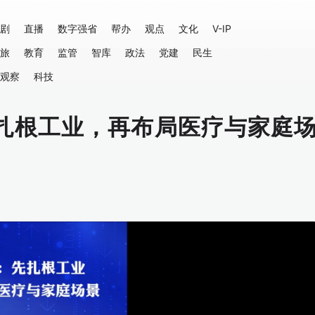
剧
直播
数字强省
帮办
观点
文化
V-IP
旅
教育
监管
智库
政法
党建
民生
观察
科技
扎根工业，再布局医疗与家庭