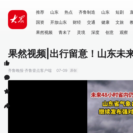
推荐
山东
热点
齐鲁制造
山东
短剧
国资
开放山东
财经
交通
健康
文旅
果然视频
青未了
灵境
深度
创意
观察
果然视频|出行留意！山东未
齐鲁晚报·齐鲁壹点客户端
07-09
原创