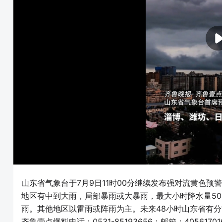
山东省气象台于7月9日11时00分继续发布强对流黄色
地区有中到大雨，局部暴雨或大暴雨，最大小时降水量50
雨。其他地区以雷雨或阵雨为主。未来48小时山东省有分
齐鲁壹点爆料电话：0531-85193656；邮箱：40561701