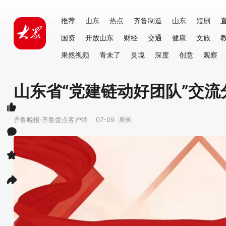
推荐
山东
热点
齐鲁制造
山东
短剧
国资
开放山东
财经
交通
健康
文旅
果然视频
青未了
灵境
深度
创意
观察
山东省“党建链动好团队”交流
齐鲁晚报·齐鲁壹点客户端
07-09
原创