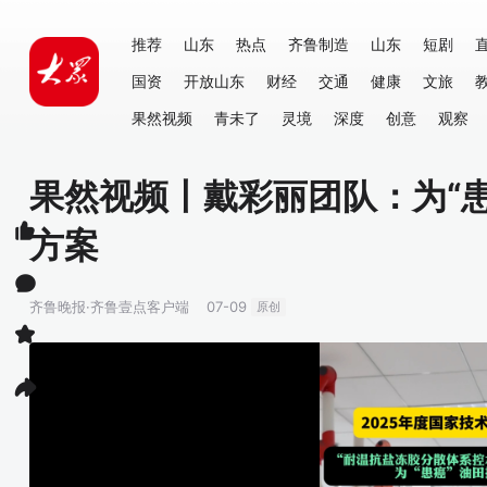
推荐
山东
热点
齐鲁制造
山东
短剧
国资
开放山东
财经
交通
健康
文旅
果然视频
青未了
灵境
深度
创意
观察
果然视频丨戴彩丽团队：为“
方案
齐鲁晚报·齐鲁壹点客户端
07-09
原创