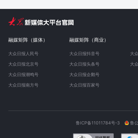
融媒矩阵（媒体）
融媒矩阵（商业）
大众日报人民号
大众日报抖音号
大
大众日报北京号
大众日报头条号
大
大众日报潮鸣号
大众日报企鹅号
大众日报南方号
大众日报百家号
鲁ICP备11011784号-3
鲁公网