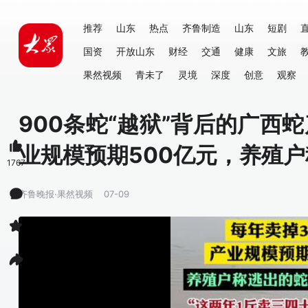
推荐
山东
热点
齐鲁制造
山东
短剧
国资
开放山东
财经
交通
健康
文旅
果然视频
青未了
灵境
深度
创意
观察
900条蛇“越狱”背后的广西
业规模预期500亿元，养殖
1767
齐鲁晚报·果然视频
07-09