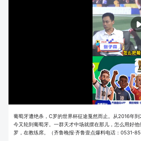
葡萄牙遭绝杀，C罗的世界杯征途戛然而止。从2016年到
今又轮到葡萄牙。一群天才中场就摆在那儿，怎么用好他
罗，在教练席。（齐鲁晚报·齐鲁壹点爆料电话：0531-85193