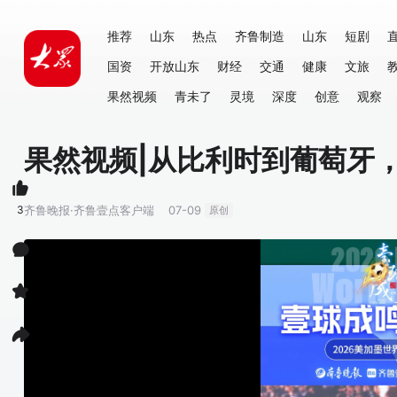
推荐
山东
热点
齐鲁制造
山东
短剧
国资
开放山东
财经
交通
健康
文旅
果然视频
青未了
灵境
深度
创意
观察
果然视频|从比利时到葡萄牙
3
齐鲁晚报·齐鲁壹点客户端
07-09
原创