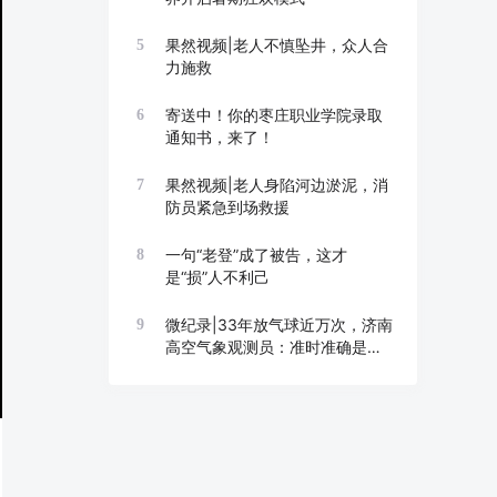
果然视频|老人不慎坠井，众人合
5
力施救
寄送中！你的枣庄职业学院录取
6
通知书，来了！
果然视频|老人身陷河边淤泥，消
7
防员紧急到场救援
一句“老登”成了被告，这才
8
是“损”人不利己
微纪录|33年放气球近万次，济南
9
高空气象观测员：准时准确是底
线