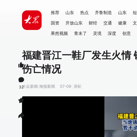
推荐
山东
热点
齐鲁制造
山东
短
国资
开放山东
财经
交通
健康
文
果然视频
青未了
灵境
深度
创意
福建晋江一鞋厂发生火情 
伤亡情况
大众新闻·海报新闻
07-09
原创
32