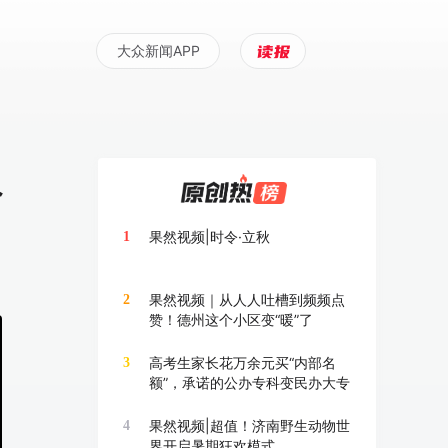
大众新闻APP
员
果然视频|时令·立秋
1
果然视频｜从人人吐槽到频频点
2
赞！德州这个小区变“暖”了
高考生家长花万余元买“内部名
3
额”，承诺的公办专科变民办大专
果然视频|超值！济南野生动物世
4
界开启暑期狂欢模式