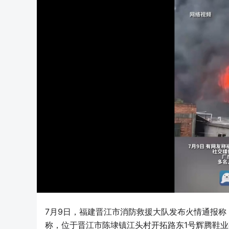
7月9日，福建晋江市消防救援大队发布火情通报称：
称，位于晋江市陈埭镇江头村开拓路东1号辉腾鞋