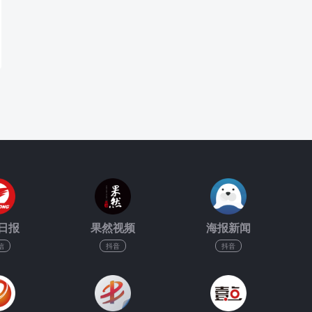
日报
果然视频
海报新闻
信
抖音
抖音