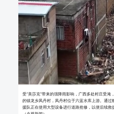
受“美莎克”带来的强降雨影响，广西多处村庄受淹
的镇龙乡凤丹村，凤丹村位于六蓝水库上游。通过
援队正在使用大型设备进行道路抢修，以便后续救
（央视新闻）