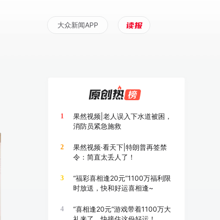
大众新闻APP
果然视频|老人误入下水道被困，
1
消防员紧急施救
果然视频·看天下|特朗普再签禁
2
令：简直太丢人了！
“福彩喜相逢20元”1100万福利限
3
时放送，快和好运喜相逢~
“喜相逢20元”游戏带着1100万大
4
礼来了，快接住这份好运！