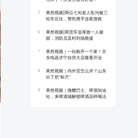
果然视频|两位七旬老人坠沟被三
5
轮车压住，警民携手连夜搜救
果然视频|两货车追尾致一人被
6
困，消防员及时到场救援
果然视频｜一站购齐一个家！京
7
东电器济宁自营大店隆重开业
果然视频｜内外贸怎么评？山东
8
出了把“标尺”
果然视频｜微醺巴士、啤酒加油
9
站，来啤酒城解锁啤酒花样喝法