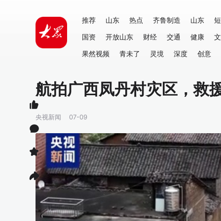
推荐
山东
热点
齐鲁制造
山东
短
国资
开放山东
财经
交通
健康
文
果然视频
青未了
灵境
深度
创意
航拍广西凤丹村灾区，救
央视新闻
07-09