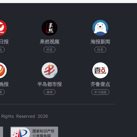
日报
果然视频
海报新闻
信
抖音
抖音
晚报
半岛都市报
齐鲁壹点
博
微博
学习强国
hts Reserved 2026