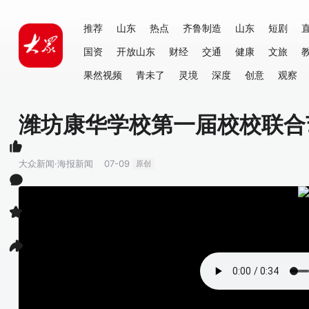
推荐
山东
热点
齐鲁制造
山东
短剧
国资
开放山东
财经
交通
健康
文旅
果然视频
青未了
灵境
深度
创意
观察
潍坊康华学校第一届校校联合
大众新闻·海报新闻
07-09
原创